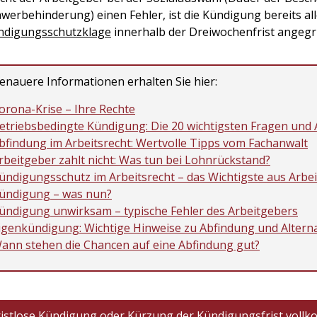
werbehinderung) einen Fehler, ist die Kündigung bereits al
ndigungsschutzklage
innerhalb der Dreiwochenfrist angegri
enauere Informationen erhalten Sie hier:
orona-Krise – Ihre Rechte
etriebsbedingte Kündigung: Die 20 wichtigsten Fragen und
bfindung im Arbeitsrecht: Wertvolle Tipps vom Fachanwalt
rbeitgeber zahlt nicht: Was tun bei Lohnrückstand?
ündigungsschutz im Arbeitsrecht – das Wichtigste aus Arbe
ündigung – was nun?
ündigung unwirksam – typische Fehler des Arbeitgebers
igenkündigung: Wichtige Hinweise zu Abfindung und Altern
ann stehen die Chancen auf eine Abfindung gut?
ristlose Kündigung oder Kürzung der Kündigungsfrist vollk