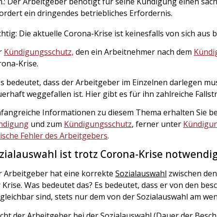
h.: Der Arbeitgeber benötigt für seine Kündigung einen sa
ordert ein dringendes betriebliches Erfordernis.
htig: Die aktuelle Corona-Krise ist keinesfalls von sich aus 
r
Kündigungsschutz,
den ein Arbeitnehmer nach dem
Kündi
ona-Krise.
s bedeutet, dass der Arbeitgeber im Einzelnen darlegen mu
erhaft weggefallen ist. Hier gibt es für ihn zahlreiche Fallstr
fangreiche Informationen zu diesem Thema erhalten Sie be
ndigung
und zum
Kündigungsschutz
, ferner unter
Kündigun
ische Fehler des Arbeitgebers
.
zialauswahl ist trotz Corona-Krise notwendi
 Arbeitgeber hat eine korrekte
Sozialauswahl
zwischen den
 Krise. Was bedeutet das? Es bedeutet, dass er von den besc
gleichbar sind, stets nur dem von der Sozialauswahl am we
ht der Arbeitgeber bei der Sozialauswahl (Dauer der Beschä