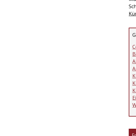
Sch
Kü
G
C
B
A
A
K
K
K
E
W
F