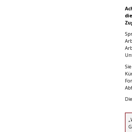
Ac
di
Zu
Spr
Arb
Arb
Un
Si
Kü
For
Ab
Die
„
G