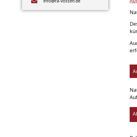
Ab
info@ra-vossen.de
Na
Des
kün
Auc
erf
A
Nat
Auf
A