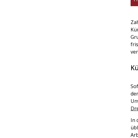
Zah
Kün
Gru
fri
ver
Kü
Sof
der
Unw
Dr
In 
übl
Arb