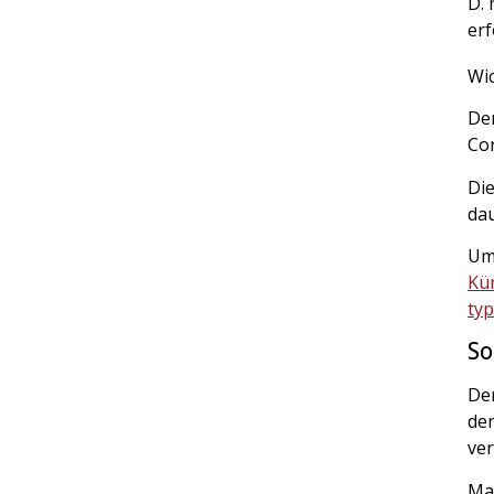
D. 
erf
Wic
De
Cor
Die
dau
Um
Kü
typ
So
Der
der
ver
Mac